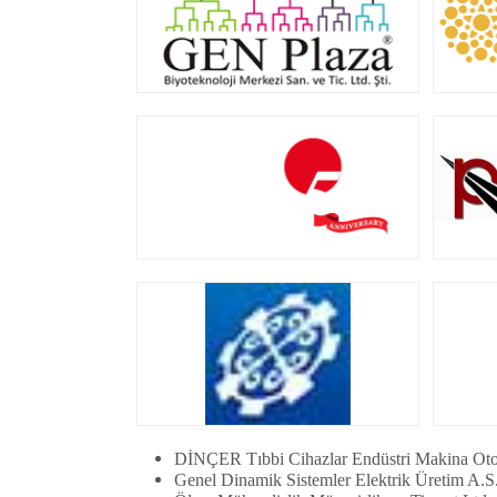
DİNÇER Tıbbi Cihazlar Endüstri Makina Oto
Genel Dinamik Sistemler Elektrik Üretim A.S