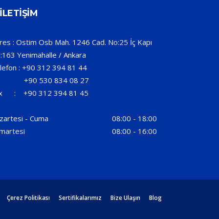
İLETİŞİM
res : Ostim Osb Mah. 1246 Cad. No:25 İç Kapı
:163 Yenimahalle / Ankara
lefon : +90 312 394 81 44
90 530 834 08 27
x : +90 312 394 81 45
zartesi - Cuma
08:00 - 18:00
martesi
08:00 - 16:00
Çerez Politikası
Sertifikalarımız
Bize Ulaşın
Blog