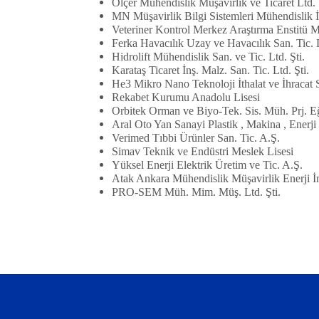
Ölçer Mühendislik Müşavirlik ve Ticaret Ltd. 
MN Müşavirlik Bilgi Sistemleri Mühendislik İn
Veteriner Kontrol Merkez Araştırma Enstitü 
Ferka Havacılık Uzay ve Havacılık San. Tic. L
Hidrolift Mühendislik San. ve Tic. Ltd. Şti.
Karataş Ticaret İnş. Malz. San. Tic. Ltd. Şti.
He3 Mikro Nano Teknoloji İthalat ve İhracat Sa
Rekabet Kurumu Anadolu Lisesi
Orbitek Orman ve Biyo-Tek. Sis. Müh. Prj. Eğt
Aral Oto Yan Sanayi Plastik , Makina , Enerji 
Verimed Tıbbi Ürünler San. Tic. A.Ş.
Simav Teknik ve Endüstri Meslek Lisesi
Yüksel Enerji Elektrik Üretim ve Tic. A.Ş.
Atak Ankara Mühendislik Müşavirlik Enerji İnş
PRO-SEM Müh. Mim. Müş. Ltd. Şti.