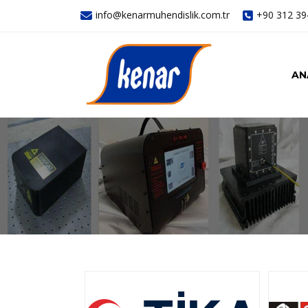
info@kenarmuhendislik.com.tr
+90 312 39
AN