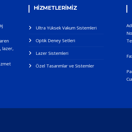
HİZMETLERİMİZ
aj
Ad
Ultra Yüksek Vakum Sistemleri
No
Optik Deney Setleri
baren
Te
, lazer,
+
Lazer Sistemleri
Fa
hizmet
Özel Tasarımlar ve Sistemler
Pa
Cu