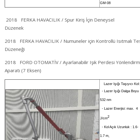
GM-08
2018 FERKA HAVACILIK / Spur Kiriş İçin Deneysel
Düzenek
2018 FERKA HAVACILIK / Numuneler için Kontrollü Isıtmalı Te
Düzeneği
2018 FORD OTOMATİV / Ayarlanabilir Işık Perdesi Yönlendir
Aparatı (7 Eksen)
Lazer Işığı Taşıyıcı Kol:
- Lazer Işığı Dalga Boyu 
532 nm
- Lazer Enerjisi: max. 4
2
J/cm
- Kol Açık Uzunluk : 1.6-
1.7 m,