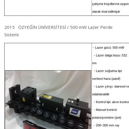
çalışma koşullarına uygun
olarak imal edilmiştir
2015 ÖZYEĞİN ÜNİVERSİTESİ / 500 mW Lazer Perde
Sistemi
- Lazer gücü: 500 mW
- Lazer dalga boyu: 532
nm
- Lazer soğutma tipi:
serbest hava (pasif)
- Lazer çıkışı: dairesel v
odaklanabilir
- Kontrol tipi: akım kontrol
- Manuel kontrol:
potansiyometre (pot)
- 200–300 mm ray