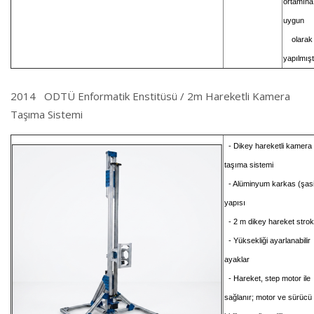
ortamına
uygun
olarak
yapılmışt
2014 ODTÜ Enformatik Enstitüsü / 2m Hareketli Kamera
Taşıma Sistemi
- Dikey hareketli kamera
taşıma sistemi
- Alüminyum karkas (şasi
yapısı
- 2 m dikey hareket stro
- Yüksekliği ayarlanabilir
ayaklar
- Hareket, step motor ile
sağlanır; motor ve sürücü