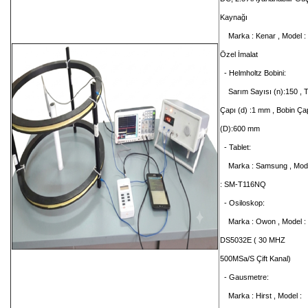
Kaynağı
Marka : Kenar , Model :
Özel İmalat
- Helmholtz Bobini:
Sarım Sayısı (n):150 , T
Çapı (d) :1 mm , Bobin Ça
(D):600 mm
- Tablet:
Marka : Samsung , Mod
: SM-T116NQ
- Osiloskop:
Marka : Owon , Model :
DS5032E ( 30 MHZ
500MSa/S Çift Kanal)
- Gausmetre:
Marka : Hirst ,
Model :