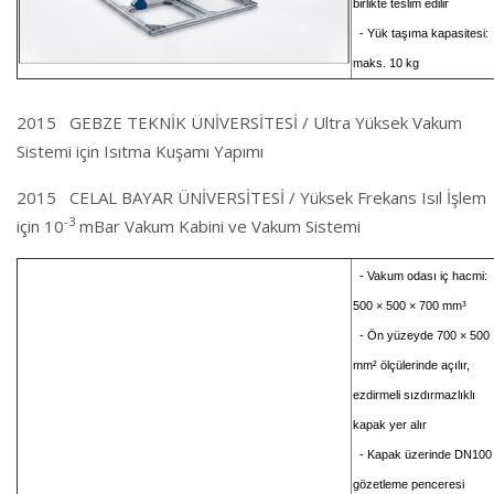
birlikte teslim edilir
- Yük taşıma kapasitesi:
maks. 10 kg
2015 GEBZE TEKNİK ÜNİVERSİTESİ / Ultra Yüksek Vakum
Sistemi için Isıtma Kuşamı Yapımı
2015 CELAL BAYAR ÜNİVERSİTESİ / Yüksek Frekans Isıl İşlem
-3
için 10
mBar Vakum Kabini ve Vakum Sistemi
- Vakum odası iç hacmi:
500 × 500 × 700 mm³
- Ön yüzeyde 700 × 500
mm² ölçülerinde açılır,
ezdirmeli sızdırmazlıklı
kapak yer alır
- Kapak üzerinde DN100
gözetleme penceresi