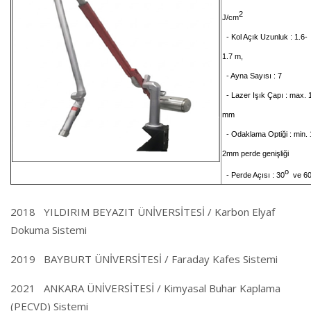
2
J/cm
- Kol Açık Uzunluk : 1.6-
1.7 m,
- Ayna Sayısı : 7
- Lazer Işık Çapı : max. 
mm
- Odaklama Optiği : min. 
2mm perde genişliği
o
- Perde Açısı : 30
ve 6
2018 YILDIRIM BEYAZIT ÜNİVERSİTESİ / Karbon Elyaf
Dokuma Sistemi
2019 BAYBURT ÜNİVERSİTESİ / Faraday Kafes Sistemi
2021 ANKARA ÜNİVERSİTESİ / Kimyasal Buhar Kaplama
(PECVD) Sistemi