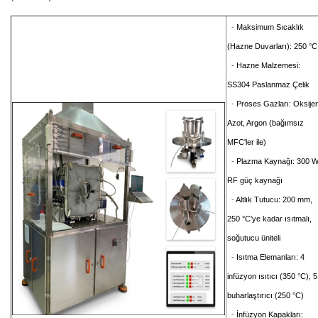
-
Maksimum Sıcaklık
(Hazne Duvarları): 250 °C
-
Hazne Malzemesi:
SS304 Paslanmaz Çelik
-
Proses Gazları: Oksijen
Azot, Argon (bağımsız
MFC'ler
ile)
-
Plazma Kaynağı: 300 
RF güç kaynağı
-
Altlık Tutucu: 200 mm,
250 °C'ye kadar ısıtmalı,
soğutucu üniteli
-
Isıtma Elemanları: 4
infüzyon ısıtıcı (350 °C), 5
buharlaştırıcı (250 °C)
-
İnfüzyon Kapakları: