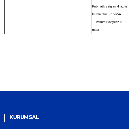
Pnömatik
çalışan
-
Hazne
Isıtma Gücü: 15 kVA
-
Vakum Seviyesi: 10⁻³
mbar
KURUMSAL