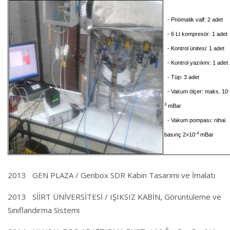
- Pnömatik valf: 2 adet
- 6 Lt kompresör: 1 adet
- Kontrol ünitesi: 1 adet
- Kontrol yazılımı: 1 ade
- Tüp: 3 adet
-
- Vakum ölçer: maks.
10
3
mBar
- Vakum pompası: nihai
-4
basınç 2×
10
mBar
2013 GEN PLAZA / Genbox SDR Kabin Tasarımı ve İmalatı
2013 SİİRT ÜNİVERSİTESİ / IŞIKSIZ KABİN, Görüntüleme ve
Sınıflandırma Sistemi
-6