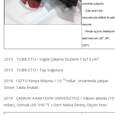
üzerinde çalışma
- Çap ayarı için
tutucularıyla birlikte iki ade
mercek
- Perde açısını belirleyen
adet mercek (30°, 60°,
120°)
2
2015 TOBB ETÜ / Soğuk Çalışma Düzlemi 15x15 cm
2015 TOBB ETÜ / Tüp Soğutucu
-10
2016 ODTÜ Kimya Bölümü / 10
mBar ortamında çalışan
Döner Tabla İmalatı
2016 ÇANKIRI KARATEKİN ÜNİVERSİTESİ / Vakum altında (10
o
mBar), Isıtmalı (30-550
C )
Dört Nokta Direnç Ölçüm Fırını