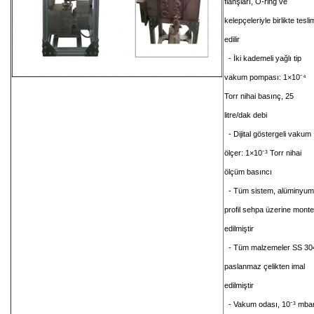
flanşları, O-ring ve
kelepçeleriyle birlikte tesli
edilir
- İki kademeli yağlı tip
vakum pompası: 1×10⁻⁴
Torr nihai basınç, 25
litre/dak debi
- Dijital göstergeli vakum
ölçer: 1×10⁻³ Torr nihai
ölçüm basıncı
- Tüm sistem, alüminyum
profil sehpa üzerine monte
edilmiştir
- Tüm malzemeler SS 30
paslanmaz çelikten imal
edilmiştir
- Vakum odası, 10⁻³ mba