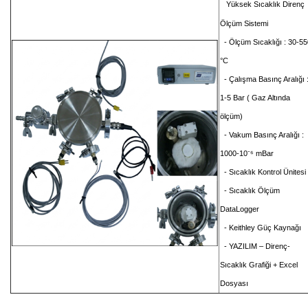
Yüksek Sıcaklık Direnç
Ölçüm Sistemi
- Ölçüm Sıcaklığı : 30-55
°C
- Çalışma Basınç Aralığı 
1-5 Bar ( Gaz Altında
ölçüm)
- Vakum Basınç Aralığı :
1000-10⁻⁶ mBar
- Sıcaklık Kontrol Ünitesi
- Sıcaklık Ölçüm
DataLogger
- Keithley Güç Kaynağı
- YAZILIM – Direnç-
Sıcaklık Grafiği + Excel
Dosyası