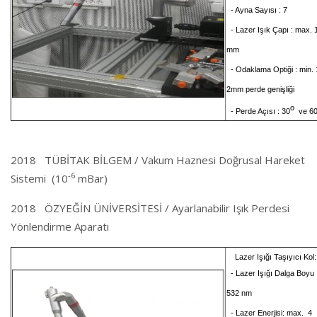
- Ayna Sayısı : 7
- Lazer Işık Çapı : max. 
mm
- Odaklama Optiği : min. 
2mm perde genişliği
o
- Perde Açısı : 30
ve 6
2018 TÜBİTAK BİLGEM / Vakum Haznesi Doğrusal Hareket
-6
Sistemi (10
mBar)
2018 ÖZYEĞİN ÜNİVERSİTESİ / Ayarlanabilir Işık Perdesi
Yönlendirme Aparatı
Lazer Işığı Taşıyıcı Kol:
- Lazer Işığı Dalga Boyu 
532 nm
- Lazer Enerjisi: max. 4