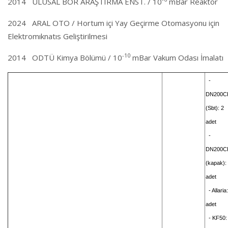
2014 ULUSAL BOR ARAŞTIRMA ENST. / 10
mBar Reaktör
2024 ARAL OTO / Hortum içi Yay Geçirme Otomasyonu için
Elektromıknatıs Geliştirilmesi
-10
2014 ODTÜ Kimya Bölümü / 10
mBar Vakum Odası İmalatı
-
DN200C
(Sbt): 2
adet
-
DN200C
(kapak):
adet
- Allaria
adet
- KF50: