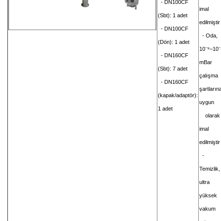
- DN100CF
imal
(Sbt): 1 adet
edilmiştir
- DN100CF
- Oda,
(Dön): 1 adet
⁻
⁻
10
⁹–10
- DN160CF
mBar
(Sbt): 7 adet
çalışma
- DN160CF
şartların
(kapak/adaptör):
uygun
1 adet
olarak
imal
edilmiştir
-
Temizlik,
ultra
yüksek
vakum