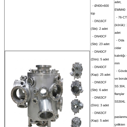
adet,
- Ø400×600
EWM40
tüp
- 76-CT
- DN16CF
(körük): 
(Sbt): 2 adet
adet
- DN40CF
- Oda
(Sbt): 23 adet
cidar
- DN40CF
kalınlığı:
(Dön): 5 adet
mm
- DN40CF
- Gövd
(Kap): 25 adet
ve borul
- DN63CF
SS 304,
(Sbt): 6 adet
flanşlar
- DN63CF
SS304L
(Dön): 3 adet
- DN63CF
paslanm
(Kap): 5 adet
çelikten