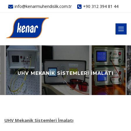
info@kenarmuhendislik.com.tr
+90 312 394 81 44
UHV MEKANIK SISTEMLERI İMALATI
UHV Mekanik Sistemleri İmalatı