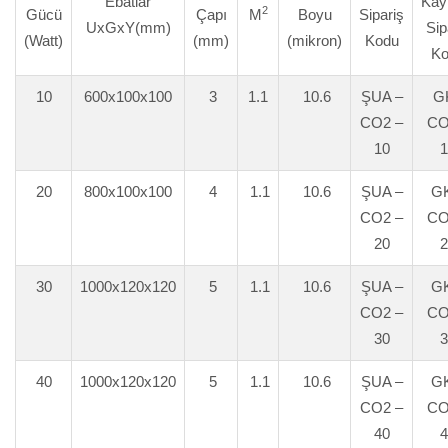
Ebatlar
Kay
2
Gücü
Çapı
M
Boyu
Sipariş
UxGxY(mm)
Sip
(Watt)
(mm)
(mikron)
Kodu
Ko
10
600x100x100
3
1.1
10.6
ŞUA –
GK
CO2 –
CO
10
1
20
800x100x100
4
1.1
10.6
ŞUA –
GK
CO2 –
CO
20
2
30
1000x120x120
5
1.1
10.6
ŞUA –
GK
CO2 –
CO
30
3
40
1000x120x120
5
1.1
10.6
ŞUA –
GK
CO2 –
CO
40
4