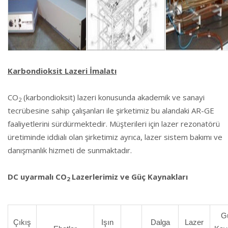
Karbondioksit Lazeri İmalatı
CO
(karbondioksit) lazeri konusunda akademik ve sanayi
2
tecrübesine sahip çalışanları ile şirketimiz bu alandaki AR-GE
faaliyetlerini sürdürmektedir. Müşterileri için lazer rezonatörü
üretiminde iddialı olan şirketimiz ayrıca, lazer sistem bakımı ve
danışmanlık hizmeti de sunmaktadır.
DC uyarmalı CO
Lazerlerimiz ve Güç Kaynakları
2
G
Çıkış
Işın
Dalga
Lazer