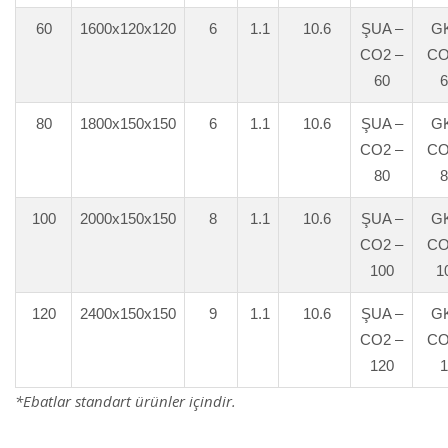
60
1600x120x120
6
1.1
10.6
ŞUA –
GK
CO2 –
CO
60
6
80
1800x150x150
6
1.1
10.6
ŞUA –
GK
CO2 –
CO
80
8
100
2000x150x150
8
1.1
10.6
ŞUA –
GK
CO2 –
CO
100
1
120
2400x150x150
9
1.1
10.6
ŞUA –
GK
CO2 –
CO
120
1
*Ebatlar standart ürünler içindir.