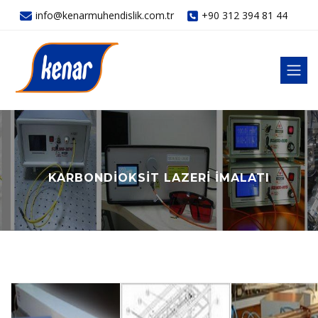
info@kenarmuhendislik.com.tr
+90 312 394 81 44
KARBONDIOKSIT LAZERI İMALATI